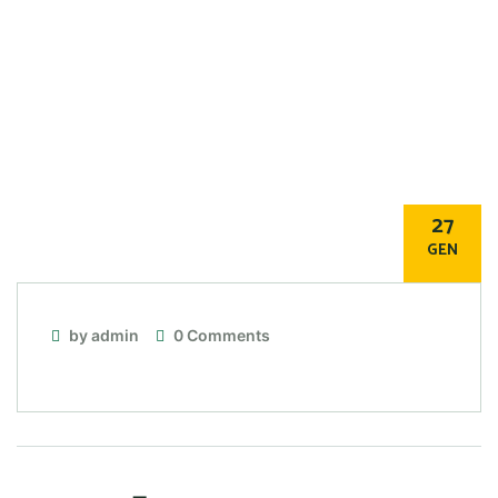
27
GEN
by admin
0 Comments